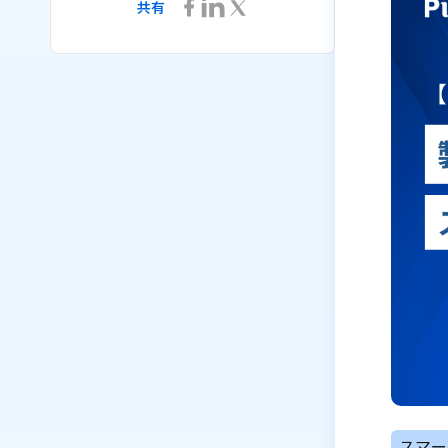
共有
スマー