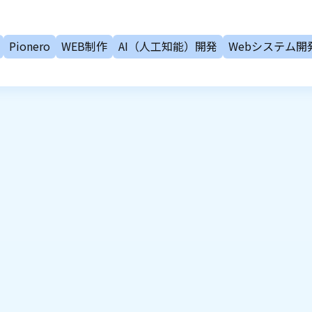
Pionero
WEB制作
AI（人工知能）開発
Webシステム開