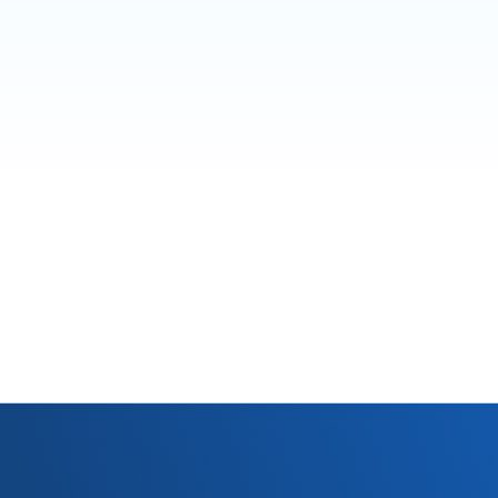
【社内活動】2026年度 夏季社員旅行 ～
P
ベトナム・コトー島の​旅～
社内活動