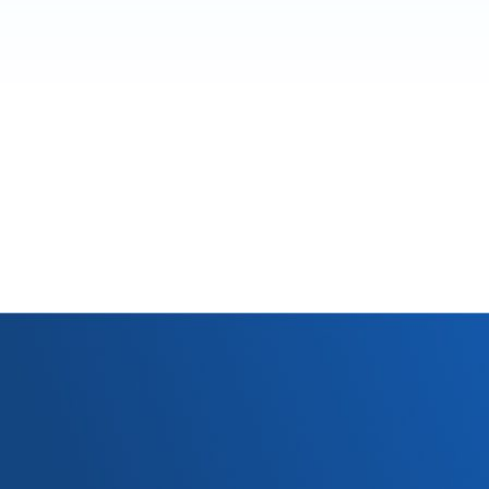
【社内研修】Pioneroの​2025年​Q2：AI
Firstの​精神で​加速する、​革新の​3ヶ月
社内研修