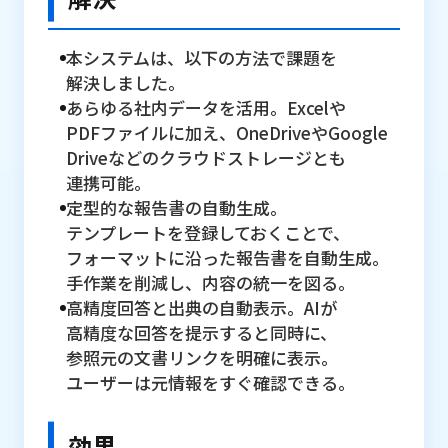
本システムは、​以下の​方法で​課題を​
解決しました。
あらゆる​社内データを​活用。​Excelや​
PDFファイルに​加え、​OneDriveや​Google
Driveなどの​クラウドストレージとも​
連携可能。
定型的な​報告書の​自動生成。​
テンプレートを​登録しておく​ことで、​
フォーマットに​沿った​報告書を​自動生成。​
手作業を​削減し、​内容の​統一を​図る。
高精度回答と​出典の​自動表示。​AIが​
高精度な​回答を​提示すると​同時に、​
参照元の​文書リンクを​明確に​表示。​
ユーザーは​元情報を​すぐ​確認できる。
効果