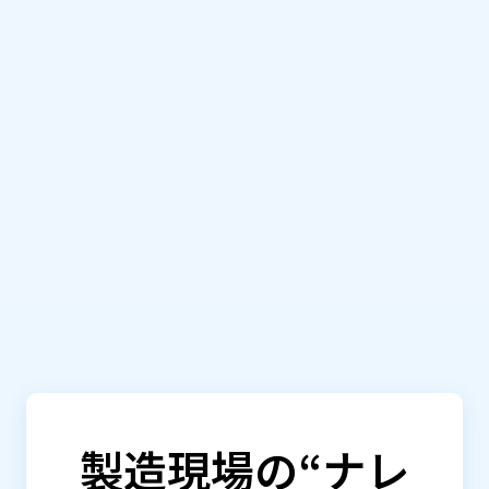
データを​抽出し、​AIの​
RAG検索
回答精度を​向上
自然言語で​AIと​対話が​可能
AIチャット
トーンや​ペルソナ、​出力形式を​
プロンプト
プロンプトで​自由に​
設定
カスタマイズ可能
顧客データを​分離して​保管し、​
セキュリテ
安全性を​確保するとともに​
ィ機能
リスクを​最小化
docx、​xlsx、​pptx、​pdf、​
text、​csvなど​多様な​
ファイルア
ファイル形式に​対応​（画像の​
ップロード
読み取りも​可能）
製造現場の“ナレ