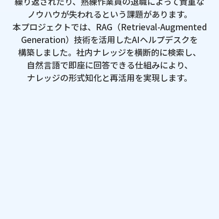
繰り返されたり、​熟練作業員の​退職に​よって​貴重な​
ノウハウが​失われると​いう​課題が​あります。​
本プロジェクトでは、​RAG​（Retrieval-Augmented
Generation）​技術を​活用した​AIヘルプデスクを​
構築しました。​社内ナレッジを​横断的に​検索し、​
自然言語で​即座に​回答できる​仕組みに​より、​
ナレッジの​形式知化と​再活用を​実現します。