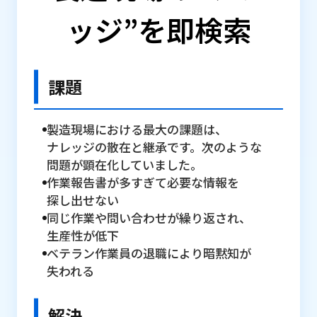
ッジ”を即検索
課題
製造現場に​おける​最大の​課題は、​
ナレッジの​散在と​継承です。​次のような​
問題が​顕在化していました。
作業報告書が​多すぎて​必要な​情報を​
探し出せない
同じ​作業や​問い​合わせが​繰り返され、​
生産性が​低下
ベテラン作業員の​退職に​より​暗黙知が​
失われる
解決