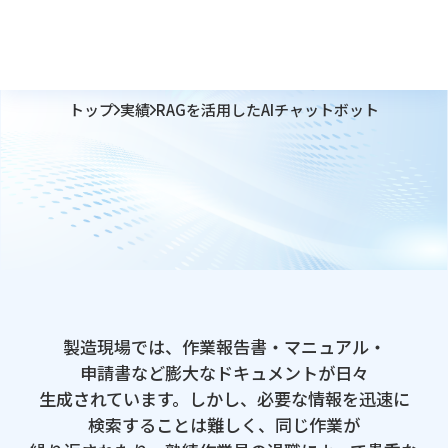
トップ
実績
RAGを活用したAIチャットボット
製造現場では、​作業報告書・マニュアル・
申請書など​膨大な​ドキュメントが​日々​
生成されています。​ しかし、​必要な​情報を​迅速に​
検索する​ことは​難しく、​同じ​作業が​