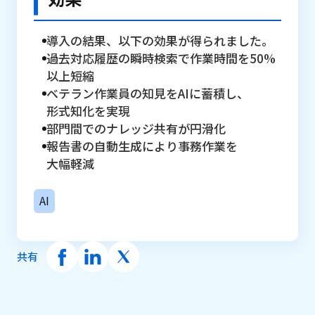
導入の​結果、​以下の​効果が​得られました。
過去対応履歴の​瞬時検索で​作業時間を​50%
以上​短縮
ベテラン作業員の​知見を​AIに​蓄積し、​
形式知化を​実現
部​門間での​ナレッジ共有が​円滑化
報告書の​自動生成に​より​事務作業を​
大幅軽減
AI
共有