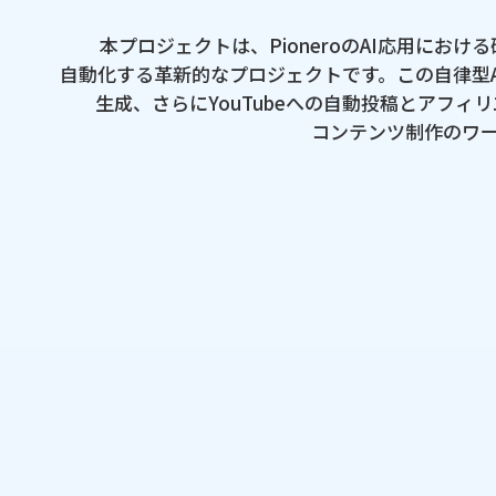
本プロジェクトは、​Pioneroの​AI応用に​お
自動化する​革新的な​プロジェクトです。​ この​自律型A
生成、​さらに​YouTubeへの​自動投稿と​アフ
コンテンツ制作の​ワー