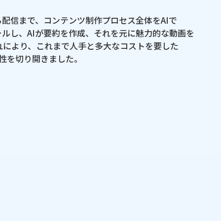
ら​配信まで、​コンテンツ制作プロセス全体を​AIで​
、​AIが​要約を​作成、​それを​元に​魅力的な​動画を​
​より、​これまで​人手と​多大な​コストを​要した​
性を​切り​開きました。
非​表示
AIに​よる​コンテンツ自動生成 / 動画制作プラット
ント
非​表示
​規模
3ヶ月、​12人月
ブリッジエンジニア1名、​テクニカルリーダー1名、
開発者2名
UIデザイン、​基本設計、​システム開発、​テスト、​