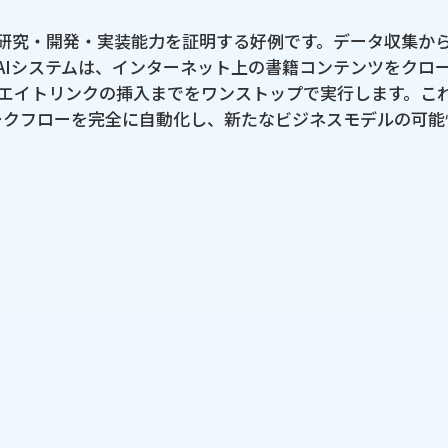
ける​研究・開発・実装能力を​証明する​好例です。​データ収集か
Iシステムは、​インターネット上の​書籍コンテンツを​クロールし
ィリエイトリンクの​挿入までを​ワンストップで​実行します。​これに
クフローを​完全に​自動化し、​新たな​ビジネスモデルの​可能
参照URL
ジャンル
クライア
開発期間、
開発体制
担当範囲