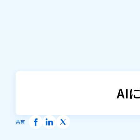
要約コンテンツからの短編動画自動生成
アフィリエイトリンク付きでYouTubeへ動
画を自動投稿
AI
共有