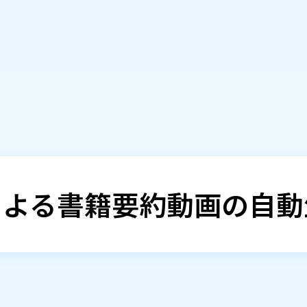
当初は​Text to Imageサービスなどを​試しましたが、​最終的に​
アニメーション動画作成プラットフォーム上で​コンテンツを​クロ
短編動画を​作成しました。
動画作成後、​対応する​書籍の​アフィリエイトリンクを​自動で​
YouTube APIを​使用し、​タイトル、​説明文、​タグ、​サムネ
1日​あたり100本の​要約動画を​処理・投稿する​能力を​備えて
による書籍要約動画の自