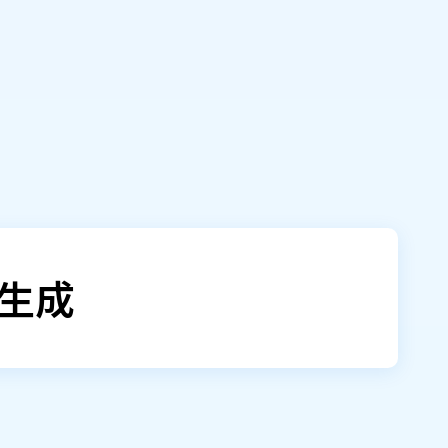
Vyondのような​
ールする​技術を​採用し、​高品質で​魅力的な​
抽出し、​動画説明欄に​挿入します。
イル画像を​含めて​自動で​投稿します。
います。
動生成