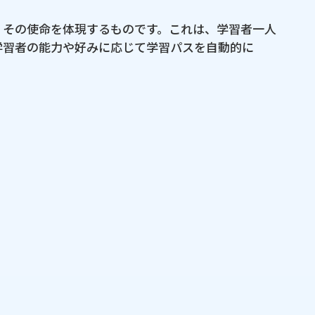
​その​使命を​体現する​ものです。​これは、​学習者一人​
者の​能力や​好みに​応じて​学習パスを​自動的に​
非​表示
AI学習支援プラットフォーム (AI-powered Learnin
port Platform)
ント
非​表示
​規模
8ヶ月、​48人月
TL1名、​BrSE1名、​SE4名
技術リサーチ、​UIデザイン、​基本設計、​開発​
（ウェブアプリ・モバイルアプリ​（iOS/Android）