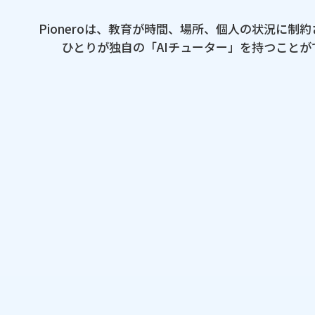
Pioneroは、​教育が​時間、​場所、​個人の​状況に
ひとりが​独自の​「AIチューター」を​持つことが