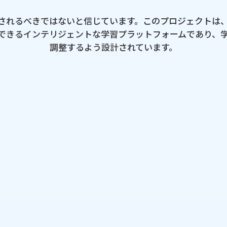
​制約される​べきではないと​信じています。​この​プロジェクトは、
できる​インテリジェントな​学習プラットフォームであり、​学習
調整するよう​設計されています。
参照URL
ジャンル
クライア
開発期間、
開発体制
担当範囲