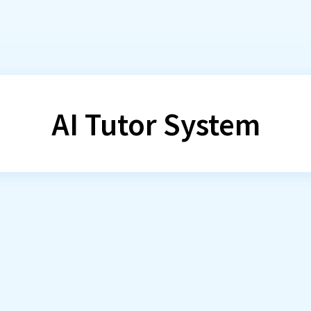
各学習トピックや​学習者ごとに​異なる​AIアシスタントを​作成
AI Tutor System