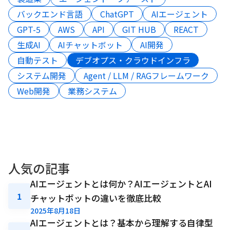
バックエンド言語
ChatGPT
AIエージェント
GPT-5
AWS
API
GIT HUB
REACT
生成AI
AIチャットボット
AI開発
自動テスト
デブオプス・クラウドインフラ
システム開発
Agent / LLM / RAGフレームワーク
Web開発
業務システム
人気の記事
AIエージェントとは何か？AIエージェントとAI
1
チャットボットの違いを徹底比較
2025年8月18日
AIエージェントとは？基本から理解する自律型