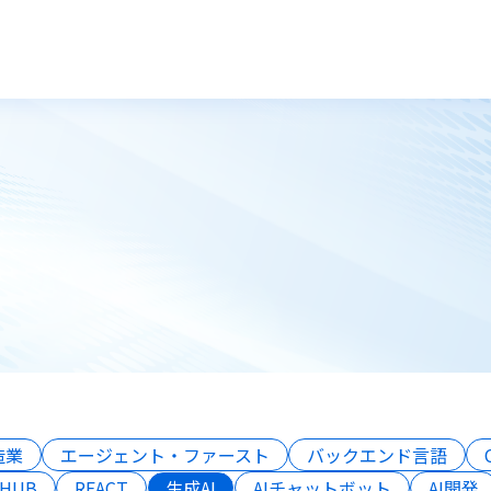
トップ
技術ブログ
造業
エージェント・ファースト
バックエンド言語
 HUB
REACT
生成AI
AIチャットボット
AI開発