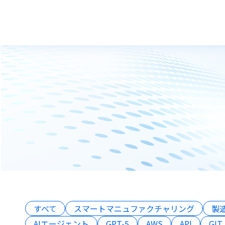
すべて
スマートマニュファクチャリング
製
AIエージェント
GPT-5
AWS
API
GIT