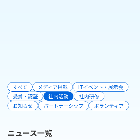
リテールテックJAPAN 2026 参考出展
のお知らせ（株式会社Pionero）
2026年2月13日
もっと見る
すべて
メディア掲載
ITイベント・展示会
受賞・認証
社内活動
社内研修
お知らせ
パートナーシップ
ボランティア
ニュース一覧