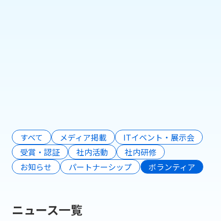
リテールテックJAPAN 2026 参考出展
のお知らせ（株式会社Pionero）
2026年2月13日
もっと見る
すべて
メディア掲載
ITイベント・展示会
受賞・認証
社内活動
社内研修
お知らせ
パートナーシップ
ボランティア
ニュース一覧