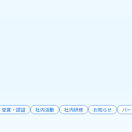
bセミナー開催のご案内】 「こんなこと
ら…」をAI映像活用で実現
日
受賞・認証
社内活動
社内研修
お知らせ
パー