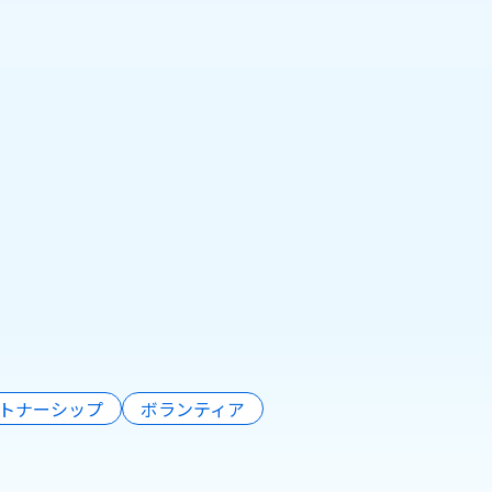
リテールテックJAPAN
2026 参考出展のお知ら
せ（株式会社Pionero）
2026年2月13日
もっと見る
トナーシップ
ボランティア