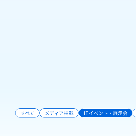
株式会社Pionero、情
報セキュリティ国際規
格「ISO/IEC
27001:2022」認証を取
得
日本市場に根ざした
Pionero（パイオネロ）は、
【We
生成AI、AIエージェント、業
務システム開発などを通じ
2025年10月6日
できた
て、企業のDX（デジタルトラ
もっと見る
ンスフォーメーション）を支
2026年3月2
援しています。
すべて
メディア掲載
ITイベント・展示会