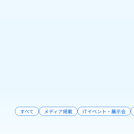
株式会社Pionero、情
報セキュリティ国際規
格「ISO/IEC
27001:2022」認証を取
得
日本市場に根ざした
Pionero（パイオネロ）は、
【We
生成AI、AIエージェント、業
務システム開発などを通じ
2025年10月6日
できた
て、企業のDX（デジタルトラ
もっと見る
ンスフォーメーション）を支
2026年3月2
援しています。
すべて
メディア掲載
ITイベント・展示会