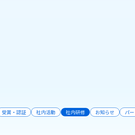
bセミナー開催のご案内】 「こんなこと
ら…」をAI映像活用で実現
日
受賞・認証
社内活動
社内研修
お知らせ
パー