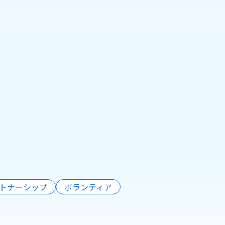
リテールテックJAPAN
2026 参考出展のお知ら
せ（株式会社Pionero）
2026年2月13日
もっと見る
トナーシップ
ボランティア